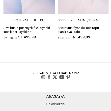
0085 882 SİYAH SÜET PUANTİYE
0085 882 PLATİN ÇUPRA TORO
Sivri burun puantiyeli fileli fiyonklu
Sivri burun fiyonklu ince topuk
S
ince klasik ayakkabı
klasik ayakkabı
Topuk Boyu 6 Cm
Topuk Boyu 6 Cm
₺1.499,99
₺1.499,99
₺2.000,00
₺2.000,00
SOSYAL MEDYA HESAPLARIMIZ
ANASAYFA
Hakkımızda