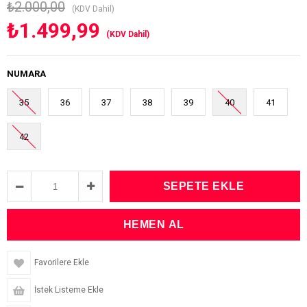
₺2.000,00
(KDV Dahil)
₺1.499,99
(KDV Dahil)
NUMARA
35
36
37
38
39
40
41
42
Favorilere Ekle
İstek Listeme Ekle