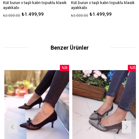
Küt burun v taşlı kalın topuklu klasik
Küt burun v taşlı kalın topuklu klasik
ayakkabı
ayakkabı
Topuk boyu 5 cm
Topuk boyu 5 cm
₺1.499,99
₺1.499,99
₺2.000,00
₺2.000,00
Benzer Ürünler
%25
%25
İndirim
İndirim
irim
%25İndirim
%25İndir