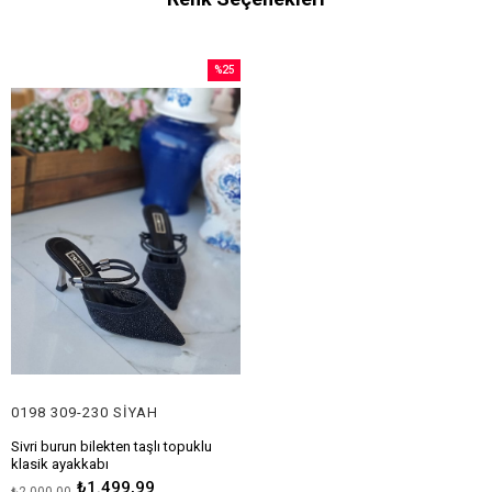
%25
İndirim
%25İndirim
0198 309-230 SİYAH
Sivri burun bilekten taşlı topuklu
klasik ayakkabı
Topuk boyu 6 cm
₺1.499,99
₺2.000,00