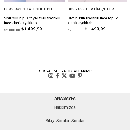
0085 882 SİYAH SÜET PUANTİYE
0085 882 PLATİN ÇUPRA TORO
Sivri burun puantiyeli fileli fiyonklu
Sivri burun fiyonklu ince topuk
S
ince klasik ayakkabı
klasik ayakkabı
Topuk Boyu 6 Cm
Topuk Boyu 6 Cm
₺1.499,99
₺1.499,99
₺2.000,00
₺2.000,00
SOSYAL MEDYA HESAPLARIMIZ
ANASAYFA
Hakkımızda
Sıkça Sorulan Sorular