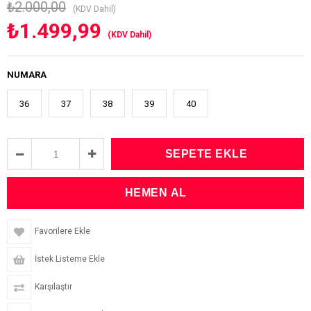
₺2.000,00
(KDV Dahil)
₺1.499,99
(KDV Dahil)
NUMARA
36
37
38
39
40
Favorilere Ekle
İstek Listeme Ekle
Karşılaştır